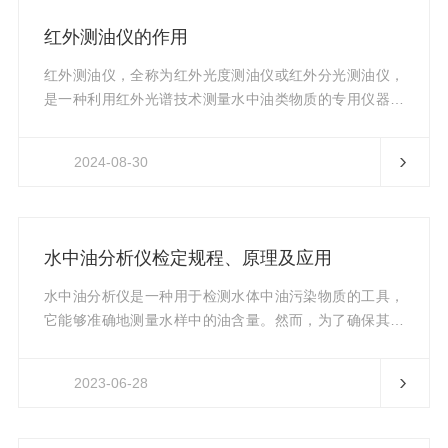
的紫外光，导致光强度的降低。这一过程遵循朗伯—比尔
红外测油仪的作用
定律，即光在物质中的吸光度与物质的浓度之间存在线性
关系。2.紫外光谱分析：通过...
红外测油仪，全称为红外光度测油仪或红外分光测油仪，
是一种利用红外光谱技术测量水中油类物质的专用仪器。
它主要通过分析油类物质在特定红外光谱波段的吸收特
性，来准确测定水样中的石油类、动植物油等有机成分的
2024-08-30
含量。该仪器以其高灵敏度、高稳定性和广泛的适用性，
在环境监测、工业检测、食品安全等多个领域得到了广泛
应用。主要作用1.环境监测水质监测：红外测油仪是水质
监测中的重要工具，可用于监测地表水、地下水、生活污
水中油分析仪检定规程、原理及应用
水和工业废水中的油类污染。通过测定水样中的油含量，
可以评估水体的污染程度，为环境...
水中油分析仪是一种用于检测水体中油污染物质的工具，
它能够准确地测量水样中的油含量。然而，为了确保其精
度和可靠性，仪器需要经过定期的检定。本文将介绍它的
检定规程、原理及应用。一、检定规程1.检定前准备在进
2023-06-28
行检定之前，应先确认设备是否处于正常工作状态，并对
仪器进行初步清洁和校准。同时，还需准备好标准液和检
定装置等相关配件。2.检定方式水中油分析仪的检定主要