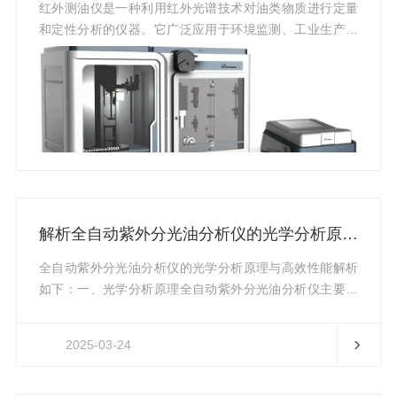
红外测油仪是一种利用红外光谱技术对油类物质进行定量
和定性分析的仪器。它广泛应用于环境监测、工业生产、
科研教学等多个领域，提供了一种快速、准确、方便的油
含量测量方法。环境监测●水质监测：红外测油仪在水质监
测中扮演着重要角色。它用于测量地表水、地下水、工业
废水中的含油量，确保水质符合相关标准，防止水体污
染。例如，在河流、湖泊、水库等水体中监测油类物质的
浓度，为水质安全提供数据支持。●空气监测：红外测油仪
在空气监测中的应用主要体现在对油类物质挥发和扩散的
监测。它可用于餐饮业烟气中油...
解析全自动紫外分光油分析仪的光学分析原理与高效性能
全自动紫外分光油分析仪的光学分析原理与高效性能解析
如下：一、光学分析原理全自动紫外分光油分析仪主要基
于紫外分光光度法进行检测，并融合了现代光电技术和计
算机控制系统。其光学分析原理具体如下：1.油类物质对
2025-03-24
紫外光的吸收特性：油品中的油脂分子在特定波长的紫外
光下会发生吸收。当光源发出特定波长的紫外光束照射到
含有油品的样品上时，样品中的油脂分子会吸收这一波长