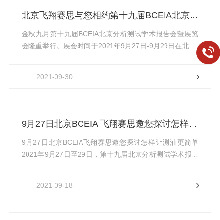
有两种方式，即干扰法和实测法。干扰法是通过添加已知
北京飞翔赛思与您相约第十九届BCEIA北京分析测试学术报告会暨展览会
浓度的其他物质来模拟实际水样中的复杂环境，从而检测
水中油分析仪的抗干扰性能;...
金秋九月第十九届BCEIA北京分析测试学术报告会暨展览
会隆重举行。展会时间于2021年9月27日-9月29日在北京·
中国国际展览中心天竺新馆拉开帷幕。致力于创新技术打
造先进环保检测仪器的北京飞翔赛思，携其诸多技术和产
2021-09-30
品，盛装亮相第十九届BCEIA（展位号：E3-3010）。公
司自2014年创立以来，一直专注于水质分析仪器、超纯水
机产品等自主研发，主要产品有全自动红外测油仪，全自
动紫外分光测油仪、红外分光测油仪、全自动液液萃取
9月27日北京BCEIA 飞翔赛思邀您探讨怎样让测油更简单
器、实验室超纯水机等。除了以上先进科技水平的展品
外，...
9月27日北京BCEIA飞翔赛思邀您探讨怎样让测油更简单
2021年9月27日至29日，第十九届北京分析测试学术报告
会暨展览会（BCEIA2021）将在北京·中国国际展览中心
（天竺新馆）隆重开幕。会议将继续秉承“分析科学创造未
2021-09-18
来”的愿景，围绕“生命生活生态——面向绿色未来”的主题
开展学术报告会、论坛和仪器展览会。值此两年一度的分
析科学盛会到来之际，飞翔科技将携油类分析检测领域相