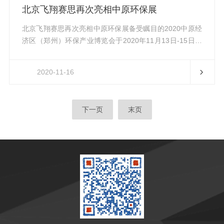
要工业国家的分析、诊断、实验室技术和生化技术领域的
北京飞翔赛思再次亮相中原环保展
厂商。北京飞...
北京飞翔赛思再次亮相中原环保展备受瞩目的2020中原经
济区（郑州）环保产业博览会于2020年11月13日-15日在
郑州会展中心拉开帷幕。由河南省环境保护产业协会主办
的中原环保展自2014年创办，现已举办了四届，累计1000
2020-11-16
余家国内外环保企业参展，10万余专业观众到场观摩。举
办各种论坛及会议26场，邀请132位专家及学者到场演
讲。中原环保展为推进环境治理与绿色环保发展转型升级
下一页
末页
做出了积极贡献。致力于创新技术打造先进环保检测仪器
的北京飞翔赛思，携其诸多*技术和产品，盛装亮相中原环
保...