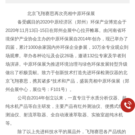
北京飞翔赛思
再次
亮相中原环保展
备受瞩目的
2020
中原经济区（郑州）环保产业博览会
于
20
20
年11月
13
日
-15日
在郑州会展中心拉开帷幕。由河南省环
境保护产业协会主办的中原环保展自2014年创办，现已举办了
四届，累计1000余家国内外环保企业参展，10万余专业观众到
场观摩。举办各种论坛及会议26场，邀请132位专家及学者到
场演讲。中原环保展为推进环境治理与绿色环保发展转型升级
做出了积极贡献
。
致力于创新技术打造先进环保检测仪器的北
京飞翔赛思，携其诸多*技术和产品，盛装亮相中原环保展（郑
州会展中心，展位号：F
101
号）。
公司自2
014
年创立以来，一直专注于水质分析仪器、超
纯水机产品等自主研发，主要产品有红外测油仪、
便携式红外
测油仪、射流萃取器、
全自动液液萃取器、实验室超纯水机
等。
除了以上先进科技水平的展品外，飞翔赛思各产品线的