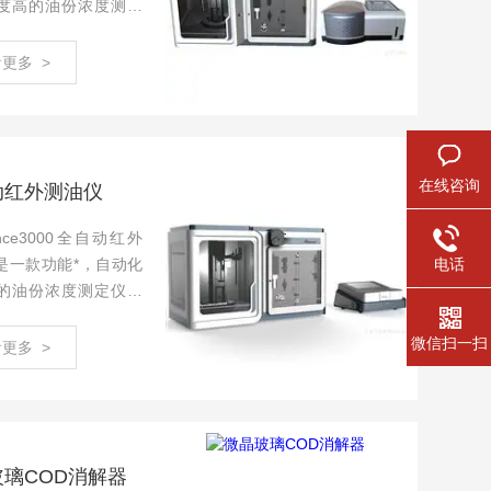
度高的油份浓度测定
添加试剂、萃取、油
、测量、清洗排废集
更多 >
个操作平台，有效提
前处理效率，减少有
人员的伤...
在线咨询
动红外测油仪
ience3000全自动红外
电话
是一款功能*，自动化
的油份浓度测定仪，
试剂、萃取、油水分
微信扫一扫
量、清洗排废集成于
更多 >
作平台，有效提高样
理效率，减少有毒试
的伤害，...
玻璃COD消解器