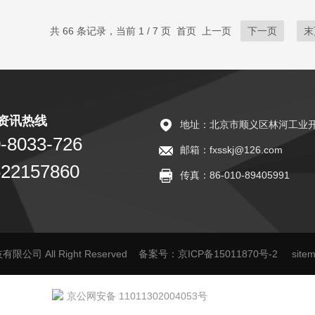
》和美国材料...
到或超过
共 66 条记录，当前 1 / 7 页 首页 上一页
下一页
末
资讯热线
地址：北京市顺义区林河工业开
-8033-726
邮箱：fxsskj@126.com
522157860
传真：86-010-89405991
限公司 All Right Reserved
备案号：京ICP备15011870号-2
site
京公网安备 11011302004053号