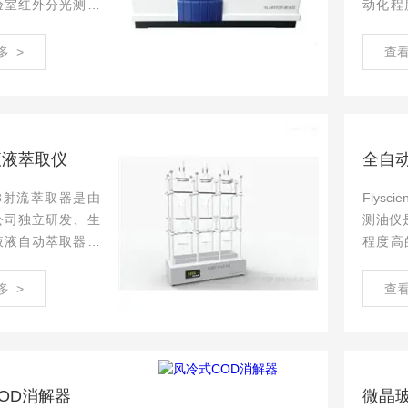
验室红外分光测油
动化程
据中华人民共和国
仪，将
标准“HJ637-20
水分离
多 >
查看
 石油类和动植物油类
成于一
外分光光度法”，进
高样品
毒试剂对
液液萃取仪
全自
-03射流萃取器是由
Flysc
公司独立研发、生
测油仪
液液自动萃取器，
程度高
地表水、地下水、
将添加
工业废水、生活污
离、测
多 >
查看
萃取工作，如水体
一个操
类、挥发酚、阴离
品前处
性剂等物质的萃
剂对人员
OD消解器
微晶