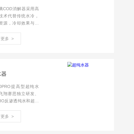
璃COD消解器采用高
技术代替传统水冷，
资源，冷却效果与水
更多 >
水器
T40PRO提高型超纯水
飞翔赛思独立研发、
RO反渗透纯水和超纯
体机系统。产品采用
智能控制技术，真彩
更多 >
在线显示产水水质和
行数据，产水水质达