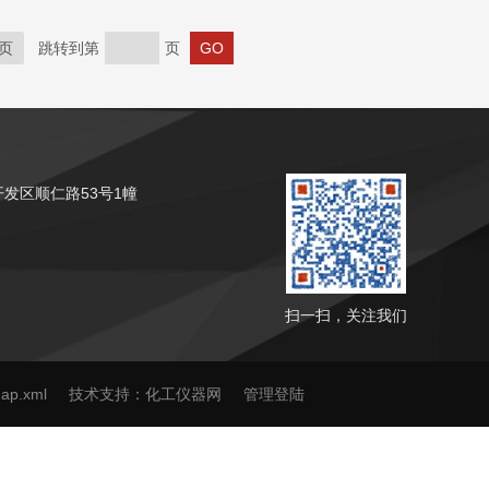
中国国家分析实...
页
跳转到第
页
发区顺仁路53号1幢
扫一扫，关注我们
map.xml
技术支持：
化工仪器网
管理登陆