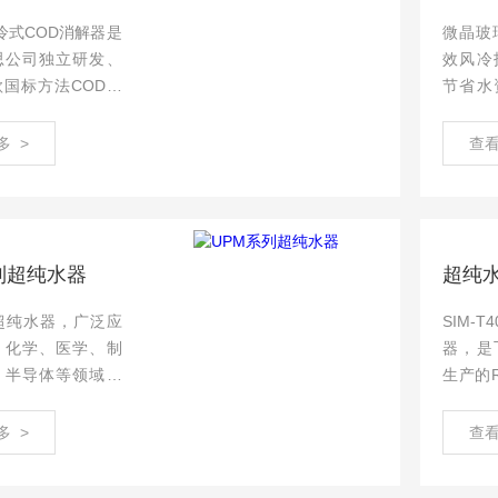
 风冷式COD消解器是
微晶玻
思公司独立研发、
效风冷
国标方法COD回
节省水
，是根据中华人民
冷*。
护标准“HJ 828
多 >
查看
水质 化学需氧量的测
盐法”，进行开发研
列超纯水器
超纯
超纯水器，广泛应
SIM-
、化学、医学、制
器，是
、半导体等领域，
生产的
、光谱、细胞培
水的一
生物学等用水需
微电脑
多 >
查看
水水质优于中国国
液晶屏
规格《GB/T 66
系统运