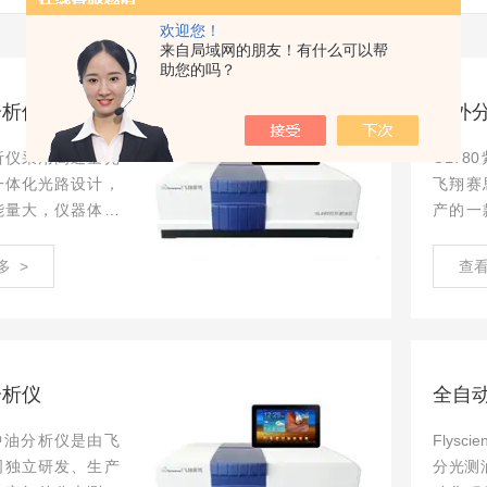
欢迎您！
来自局域网的朋友！有什么可以帮
助您的吗？
分析仪
紫外
析仪采用高通量光
OL7
一体化光路设计，
飞翔赛
能量大，仪器体积
产的一
轻，先分光后吸
采用智
红外光谱特点要
标准曲
多 >
查看
好，信噪比高。
智能故
电保护
分析仪
全自
水中油分析仪是由飞
Flysc
司独立研发、生产
分光测