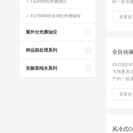
Fly2000红外测油仪
的一款实
仪，是根
FLY3000全自动红外测油仪
国家环境保护
查看更
18 水质
的测定 红
紫外分光测油仪
行开发研...
样品前处理系列
全自动
OLCQQ
实验室纯水系列
飞翔赛思
产的一款
广泛用于
自来水、
查看更
水的液液
中的石油
子表面活
取。
风冷式C