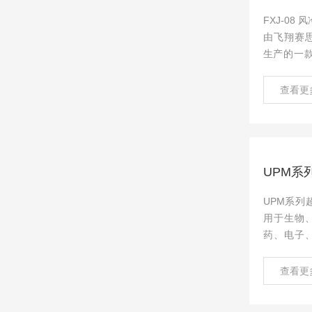
FXJ-08
由飞翔赛
生产的一款
流消解器
共和国环境保
查看更
-2017
定 重铬酸
制...
UPM系
UPM系列
用于生物
药、电子
满足色谱
养、分子
查看更
求。产出
家实验室用水