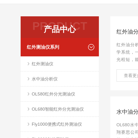
PRODUCT
产品中心
红外油
红外油分
红外测油仪系列
学系统，
光程短，
红外测油仪
小，重量
收，符合
查看更
水中油分析仪
求，稳定性
OL580红外分光测油仪
OL680智能红外分光测油仪
水中油
Fly1000便携式红外测油仪
OL680
翔赛思公