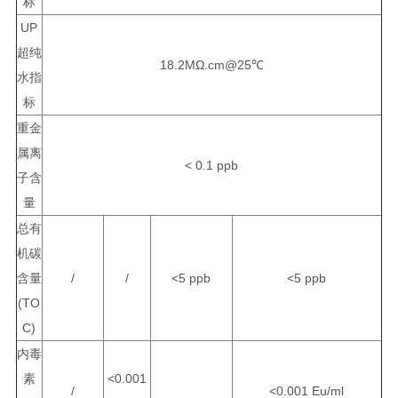
标
UP
超纯
18.2MΩ.cm@25℃
水指
标
重金
属离
< 0.1 ppb
子含
量
总有
机碳
含量
/
/
<5 ppb
<5 ppb
(TO
C)
内毒
素
<0.001
/
<0.001 Eu/ml