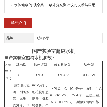
水体健康的“侦察兵”：紫外分光测油仪的技术与应用
详细介绍
品牌
飞翔赛思
国产实验室超纯水机
国产实验室超纯水机
参数：
名称
基础型
除热源型
低有机物型
综合型
产品
UPL
UPL-UF
UPL-UV
UPL-UVF
型号
各类理化检
PCR分析、
HPLC、IC、IC
分子生物学、生命
测、制备溶
动植物细胞
P、GC/MS、LC/
科学、生物工程、
液、试剂、
培养、氨基
MS、ICP/MS、
动植物细胞培养、
缓冲液、学
酸分析、蛋