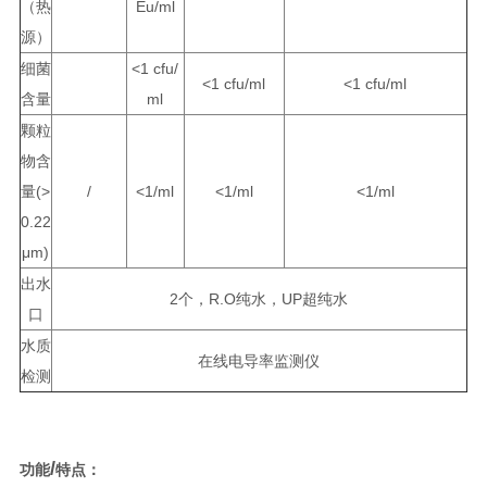
（热
Eu/ml
源）
细菌
<1 cfu/
<1 cfu/ml
<1 cfu/ml
含量
ml
颗粒
物含
量(>
/
<1/ml
<1/ml
<1/ml
0.22
μm)
出水
2个，R.O纯水，UP超纯水
口
水质
在线电导率监测仪
检测
/
功能
特点：