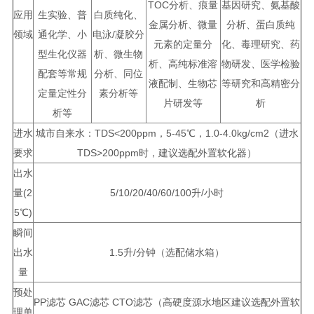
TOC分析、痕量
基因研究、氨基酸
应用
生实验、普
白质纯化、
金属分析、微量
分析、蛋白质纯
领域
通化学、小
电泳/凝胶分
元素的定量分
化、毒理研究、药
型生化仪器
析、微生物
析、高纯标准溶
物研发、医学检验
配套等常规
分析、同位
液配制、生物芯
等研究和高精密分
定量定性分
素分析等
片研发等
析
析等
进水
城市自来水：TDS<200ppm，5-45℃，1.0-4.0kg/cm2（进水
要求
TDS>200ppm时，建议选配外置软化器）
出水
量(2
5/10/20/40/60/100升/小时
5℃)
瞬间
出水
1.5升/分钟（选配储水箱）
量
预处
PP滤芯 GAC滤芯 CTO滤芯（高硬度源水地区建议选配外置软
理单