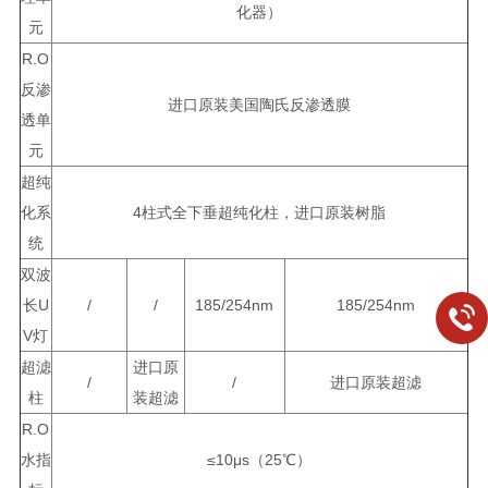
化器）
元
R.O
反渗
进口原装美国陶氏反渗透膜
透单
元
超纯
化系
4柱式全下垂超纯化柱，进口原装树脂
统
双波
长U
/
/
185/254nm
185/254nm
V灯
超滤
进口原
/
/
进口原装超滤
柱
装超滤
R.O
水指
≤10μs（25℃）