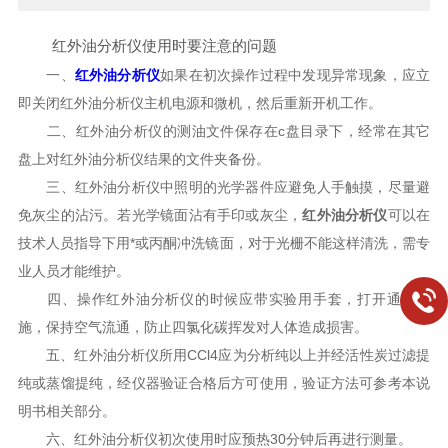
红外油分析仪使用时要注意的问题
一、
红外油分析仪
如果在初次操作过程中发现异常现象，应立
即关闭红外油分析仪主机电源和微机，然后重新开机工作。
二、红外油分析仪的测油文件保存在c盘目录下，经常在其它
盘上对红外油分析仪结果的文件夹备份。
三、红外油分析仪中照明的光学器件应避免人手触摸，尽量避
免灰尘的沾污。若光学镜面沾有手印或灰尘，
红外油分析仪
可以在
技术人员指导下用*或丙酮冲洗镜面，对于光栅不能这样清洗，需专
业人员才能维护。
四、操作红外油分析仪的时候应带实验用手套，打开通风设
施，保持空气流通，防止四氯化碳挥发对人体造成损害。
五、红外油分析仪所用CCl4应为分析纯以上并经活性炭过滤提
纯或蒸馏提纯，经仪器验证合格后方可使用，验证方法可参考本说
明书相关部分。
六、红外油分析仪初次使用时应预热30分钟后再进行测量。