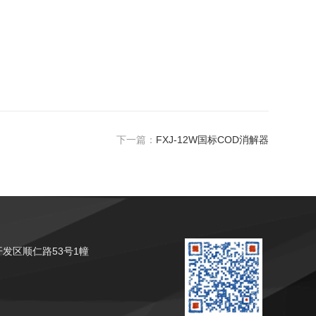
下一篇：
FXJ-12W国标COD消解器
发区顺仁路53号1幢