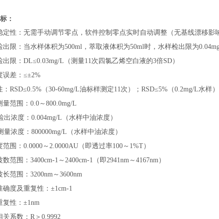
标：
稳定性：无需手动调节零点，软件控制零点实时自动调整（无基线漂移影
出限：当水样体积为500ml，萃取液体积为50ml时，水样检出限为0.04mg
检出限：DL≤
0.
03
mg/
L
（
测量11次四氯乙烯空白液的3倍SD
）
误差：≤±2%
：RSD≤0.5%（30-60mg/L油标样测定11次）；RSD≤5%（0.2mg/L水样）
测量范围
：0.0
～
800.0
mg/L
检出浓度：
0.00
4
mg/
L
（水样中油浓度）
测量浓度
：800
000mg/
L
（水样中油浓度）
度范围
：
0.0000～2.0000AU（即透过率100～1%T
）
波数范围：
3400cm-1～2400cm-1（即294
1nm
～4167nm）
长范围：3200nm
～
3600
nm
准确度及重复性
：
±
1
cm-1
复性：±1nm
相关系数
：R＞0.9992