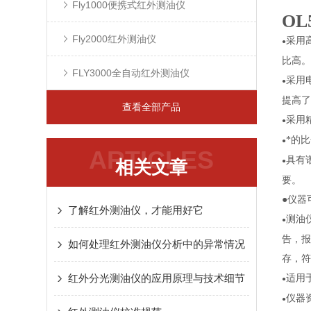
Fly1000便携式红外测油仪
O
Fly2000红外测油仪
采用
●
比高。
FLY3000全自动红外测油仪
采用
●
提高了
查看全部产品
采用
●
*的
●
ARTICLES
具有
相关文章
●
要。
●
仪器可
了解红外测油仪，才能用好它
测油
●
告
，报
如何处理红外测油仪分析中的异常情况
存，符
红外分光测油仪的应用原理与技术细节
适用
●
仪器
●