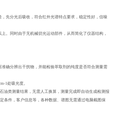
轻，先分光后吸收，符合红外光谱特点要求，稳定性好，信噪
时以上。同时由于无机械切光运动部件，从而简化了仪器结构，
而准确分辨出干扰物，并能检验萃取剂的纯度是否符合测量需
cm-1处吸光度。
石油类测量结果
，无需人工换算，
测量完成
即自动生成
检测报
定条件，客户信息等，各种数据、谱图无需通过电脑截图保