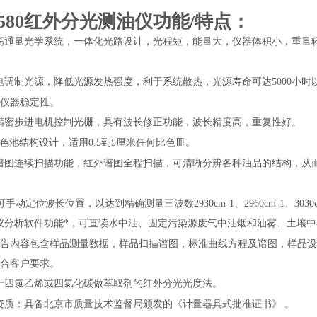
L580红外分光测油仪
功能/特点：
高通量光学系统，一体化光路设计，光程短，能量大，仪器体积小，重量
电调制光源，降低光源发热强度，利于系统散热，光源寿命可达5000小
仪器稳定性。
精密步进电机控制光栅，具有波长修正功能，波长精度高，重复性好。
比色池结构设计，适用
0.5
到5厘米任何比色皿。
谱图连续扫描功能，红外谱图全程扫描，可清晰分辨各种油品的结构，从
手动定位波长位置，以达到精确测量三波数2930cm-1、2960cm-1、3030
仪分析
软件功能*，可直读水中油
、固定污染源废气中油烟和油雾、
土壤中
告内容包含样品测量数据，样品扫描谱图，标准曲线方程及谱图，样品设
合客户要求。
于四氯乙烯或四氯化碳做萃取
剂的红
外分光光度法。
资质：具备北京市质量技术监督局颁发的《计量器具式批准证书》 。