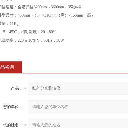
描速度：全谱扫描3200nm
～
3600
nm
，35秒/样
外型尺寸
：
4
5
0mm（长）×3
1
0mm（宽）×1
55
mm（高）
重量
：11Kg
-5
～
45℃，相对湿度：20
～
80%
电源功率
：
220
±
10%
V，50Hz，
5
0W
产品咨询
产品：
您的单位：
您的姓名：