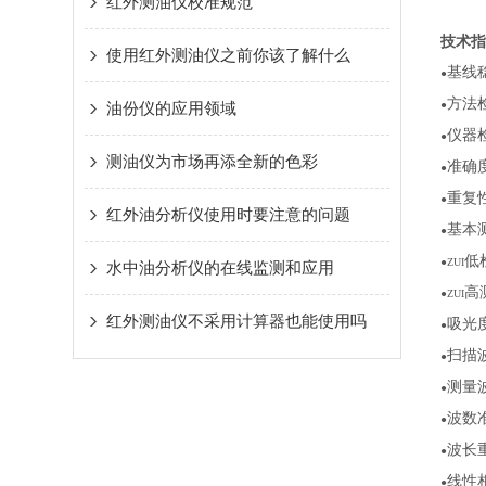
红外测油仪校准规范
技术指
使用红外测油仪之前你该了解什么
基线
●
方法检
油份仪的应用领域
●
仪器
●
测油仪为市场再添全新的色彩
准确度
●
重复性
●
红外油分析仪使用时要注意的问题
基本
●
低
●ZUI
水中油分析仪的在线监测和应用
高
●ZUI
红外测油仪不采用计算器也能使用吗
吸光
●
扫描
●
测量波
●
波数
●
波长重
●
线性
●