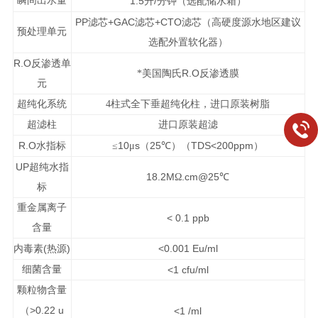
瞬间出水量
1.5
/
升
分钟（选配储水箱）
PP
+GAC
+CTO
滤芯
滤芯
滤芯（高硬度源水地区建议
预处理单元
选配外置软化器）
R.O
反渗透单
R.O
*美国陶氏
反渗透膜
元
超纯化系统
4
柱式全下垂超纯化柱，进口原装树脂
超滤柱
进口原装超滤
R.O
10
s
25
TDS<200ppm
水指标
≤
μ
（
℃）（
）
UP
超纯水指
18.2M
.cm@25
Ω
℃
标
重金属离子
< 0.1 ppb
含量
(
)
<0.001 Eu/ml
内毒素
热源
细菌含量
<1 cfu/ml
颗粒物含量
>0.22 u
（
<1 /ml