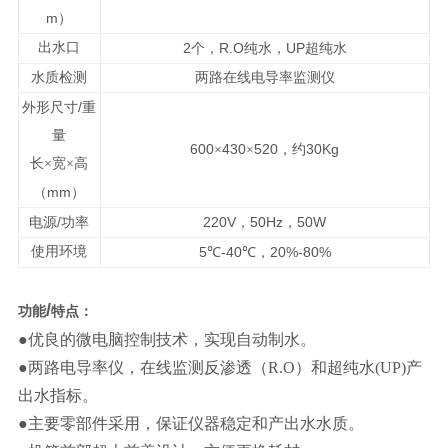
m
）
出水口
2
R.O
UP
个，
纯水，
超纯水
水质检测
两路在线电导率监测仪
/
外形尺寸
重
量
600
430
520
30Kg
×
×
，约
长
×
宽
×
高
mm
（
）
/
220V
50Hz
50W
电源
功率
，
，
使用环境
5
-40
20%-80%
℃
℃，
/
功能
特点：
●优良的微电脑控制技术，实现自动制水。
●两路电导率仪，在线监测反渗透（R.O）和超纯水(UP)产
出水指标。
●主要零部件采用，保证仪器稳定和产出水水质。