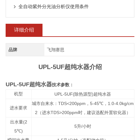
全自动紫外分光油分析仪使用条件
详细介绍
品牌
飞翔赛思
UPL-5UF超纯水器
介绍
UPL-5UF超纯水器
技术参数：
机型
UPL-5UF(
)
除热源型
超纯水器
TDS<200ppm
5-45
1.0-4.0kg/cm
城市自来水：
，
℃，
进水要求
2
TDS>200ppm
（进水
时，建议选配外置软化器）
(2
出水量
5
/
升
小时
5
)
℃