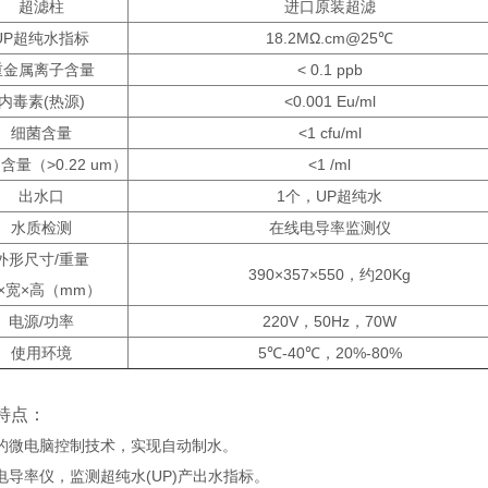
超滤柱
进口原装超滤
UP超纯水指标
18.2MΩ.cm@25℃
重金属离子含量
< 0.1 ppb
内毒素(热源)
<0.001 Eu/ml
细菌含量
<1 cfu/ml
含量（>0.22 um）
<1 /ml
出水口
1个，UP超纯水
水质检测
在线电导率监测仪
外形尺寸/重量
390×357×550，约20Kg
×宽×高（mm）
电源/功率
220V，50Hz，70W
使用环境
5℃-40℃，20%-80%
特点：
的微电脑控制技术，实现自动制水。
电导率仪，监测超纯水(UP)产出水指标。