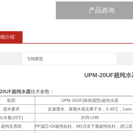
产品咨询
详细介绍
飞翔赛思
UPM-20UF超纯水
-20UF超纯水器
技术参数：
机型
UPM-20UF(除热源型)超纯水器
进水要求
反渗透水、蒸馏水或去离子水，5-45℃，1atm
出水量(25℃)
20升/小时
超纯化系统
PP滤芯+DI超纯化柱，4柱式全下垂超纯化柱，进口