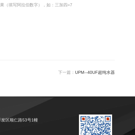
果（填写阿拉伯数字），如：三加四=7
下一篇：
UPM--40UF超纯水器
发区顺仁路53号1幢