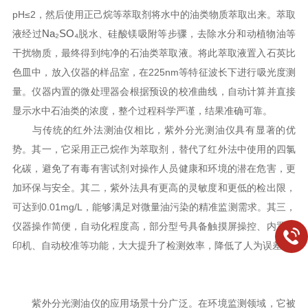
pH≤2，然后使用正己烷等萃取剂将水中的油类物质萃取出来。萃取
Na₂SO₄
液经过
脱水、硅酸镁吸附等步骤，去除水分和动植物油等
干扰物质，最终得到纯净的石油类萃取液。将此萃取液置入石英比
色皿中，放入仪器的样品室，在225nm等特征波长下进行吸光度测
量。仪器内置的微处理器会根据预设的校准曲线，自动计算并直接
显示水中石油类的浓度，整个过程科学严谨，结果准确可靠。
与传统的红外法测油仪相比，紫外分光测油仪具有显著的优
势。其一，它采用正己烷作为萃取剂，替代了红外法中使用的四氯
化碳，避免了有毒有害试剂对操作人员健康和环境的潜在危害，更
加环保与安全。其二，紫外法具有更高的灵敏度和更低的检出限，
可达到0.01mg/L，能够满足对微量油污染的精准监测需求。其三，
仪器操作简便，自动化程度高，部分型号具备触摸屏操控、内置打
印机、自动校准等功能，大大提升了检测效率，降低了人为误差。
紫外分光测油仪的应用场景十分广泛。在环境监测领域，它被