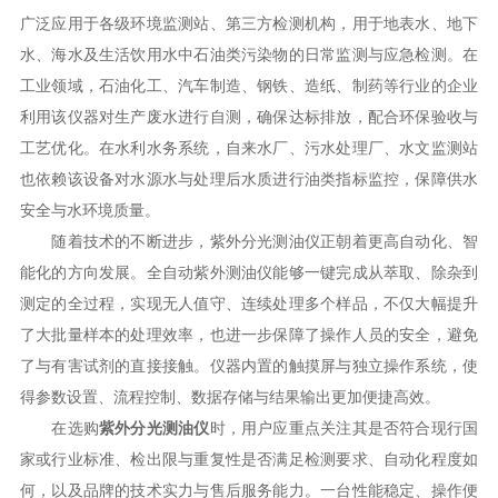
广泛应用于各级环境监测站、第三方检测机构，用于地表水、地下
水、海水及生活饮用水中石油类污染物的日常监测与应急检测。在
工业领域，石油化工、汽车制造、钢铁、造纸、制药等行业的企业
利用该仪器对生产废水进行自测，确保达标排放，配合环保验收与
工艺优化。在水利水务系统，自来水厂、污水处理厂、水文监测站
也依赖该设备对水源水与处理后水质进行油类指标监控，保障供水
安全与水环境质量。
随着技术的不断进步，紫外分光测油仪正朝着更高自动化、智
能化的方向发展。全自动紫外测油仪能够一键完成从萃取、除杂到
测定的全过程，实现无人值守、连续处理多个样品，不仅大幅提升
了大批量样本的处理效率，也进一步保障了操作人员的安全，避免
了与有害试剂的直接接触。仪器内置的触摸屏与独立操作系统，使
得参数设置、流程控制、数据存储与结果输出更加便捷高效。
在选购
紫外分光测油仪
时，用户应重点关注其是否符合现行国
家或行业标准、检出限与重复性是否满足检测要求、自动化程度如
何，以及品牌的技术实力与售后服务能力。一台性能稳定、操作便