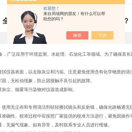
欢迎您！
来自局域网的朋友！有什么可以帮
助您的吗？
全自动红外测油仪维护保养措施有哪些？
更新时间：2024-01-30 点击次数：2451
备，广泛应用于环境监测、水处理、石油化工等领域。为了确保其长
拭仪器表面，以去除灰尘和污垢。注意避免使用含有化学物质的清
牢固，无松动现象，防止因接触不良引起的故障。
量灰尘、烟雾等污染物对仪器造成影响。
使用无尘布和专用清洁剂轻轻擦拭镜头和反射镜，确保光路畅通无
准确性。校准过程中应按照厂家提供的校准方法进行，避免因操作
通，无漏气现象。如有异常，及时联系专业人员进行维修。