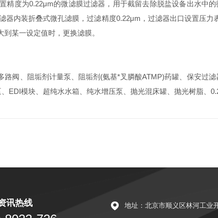
精度为0.22μm的微滤膜过滤器，用于截留去除脱盐设备出水中的微
过滤器内装折叠式微孔滤膜，过滤精度0.22μm，过滤器出口设置压
大到某一设定值时，更换滤膜。
路阀、阻垢剂计量泵、阻垢剂(氨基*叉膦酸ATMP)药罐、保安过滤
、EDI模块、超纯水水箱、纯水增压泵、抛光混床罐、抛光树脂、0.2
资讯热线
地址：北京市顺义区林河工业开