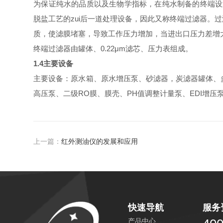
为保证纯水的品质以及生物学指标，在纯水制备的终端设置
脱盐工艺的zui后一道处理设备，因此又称终端过滤器。
质，使滤膜堵塞，导致工作压力增加，当进出口压力差增
终端过滤器由罐体、0.22μm滤芯、压力表组成。
1.4主要设备
主要设备：原水箱、原水增压泵、砂滤器，炭滤器罐体、多
高压泵、二级RO膜、膜壳、PH值调整计量泵、EDI增压泵
上一篇：
红外测油仪的发展和应用
快速导航
服务
产品中心