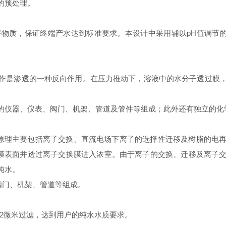
的预处理。
物质，保证终端产水达到标准要求。本设计中采用辅以pH值调节的
作是渗透的一种反向作用。在压力推动下，溶液中的水分子透过膜
的仪器、仪表、阀门、机架、管道及管件等组成；此外还有独立的化
本原理主要包括离子交换、直流电场下离子的选择性迁移及树脂的电
到膜表面并透过离子交换膜进入浓室。由于离子的交换、迁移及离子
纯水。
阀门、机架、管道等组成。
.22微米过滤，达到用户的纯水水质要求。