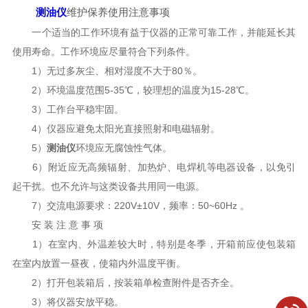
测油仪
维护保养使用注意事项
一个适当的工作环境有益于仪器的正常可靠工作，并能延长其
使用寿命。工作环境应尽量符合下列条件。
1）无过多灰尘、相对湿度不大于80％。
2）环境温度范围5-35℃，较理想的温度为15-28℃。
3）工作台平稳牢固。
4）仪器应避免太阳光直接照射和电磁辐射。
5）
测油仪
环境应无腐蚀性气体。
6）附近应无高频辐射、加热炉、电焊机等电器设备，以免引
起干扰。也不允许与这类设备共用同一电源。
7）交流电源要求：220V±10V，频率：50~60Hz 。
安 装 注 意 事 项
1）在室内、外温差较大时，特别是冬季，开箱前应使包装箱
在室内放置一昼夜，使箱内外温度平衡。
2）打开包装箱后，按装箱单检查附件是否齐全。
3）将仪器安放平稳。