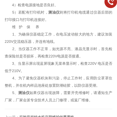
4）检查电源接地是否良好。
5）若配有打印机时，
测油仪
则将打印机电缆通过仪器后部的
打印接口与打印机连接好。
维 护 保 养
1、为确保仪器稳定工作，在电压波动较大的地方，建议加装
220V交流稳压器，并连有地线。
2、当仪器工作不正常，如光源不亮、液晶无显示时，首先检
查保险丝是否损坏，再检查220V电源是否接通。
3、当显示屏出现蓝屏现象无菜单显示时，检查220V 电压是否
低于210V。
4、为了避免仪器积灰和污染，停止工作时，应用防尘罩罩住
整机，并在机内样品池座处放置防潮硅胶，以防仪器受潮。
5、
测油仪
如果仪器出现故障，需要开壳维修时，请通知生产
厂家，厂家会派专业技术人员上门修理，或返厂维修。